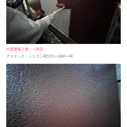
外壁塗装上塗
り
１
回目
アステック：シリコンREVOー1000ーIR