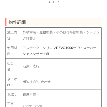
AFTER
物件詳細
施工内
外壁塗装・屋根塗装・その他付帯部塗装・シーリン
容：
グ打替え
使用材
アステック：
シリコンREVO1000ーIR
・
スーパー
料：
シャネツサーモSi
担当
石原 広行
者：
きっか
HPのお問い合わせ
け：
地域：
寝屋川市
工事
100万-150万