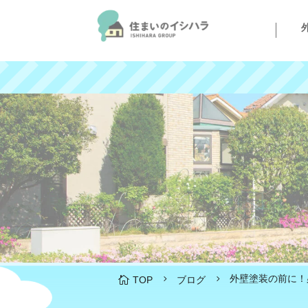
外壁塗装の前に！
5
5

TOP
ブログ