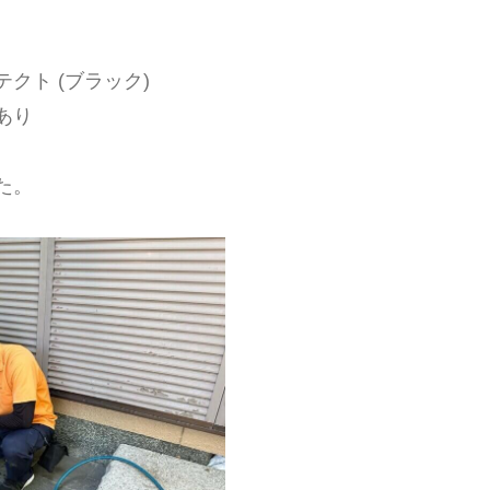
クト (ブラック)
あり
た。