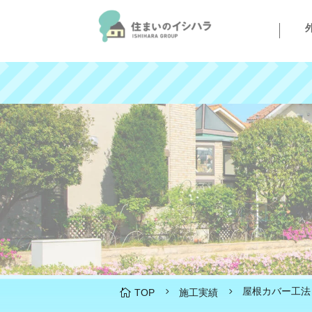
屋根カバー工法
5
5

TOP
施工実績